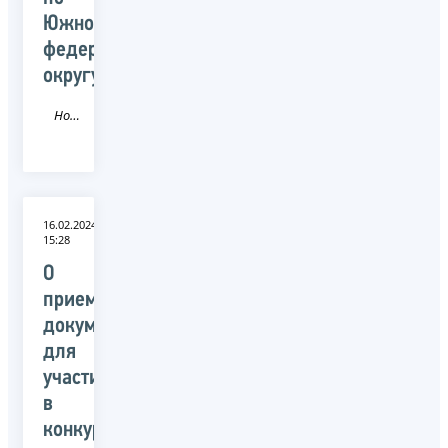
Южному
федеральному
округу
Новость
16.02.2024
15:28
О
приеме
документов
для
участия
в
конкурсе