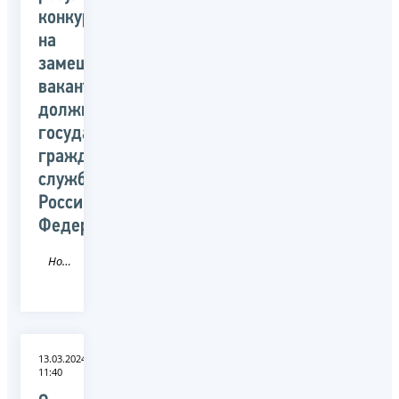
конкурса
на
замещение
вакантных
должностей
государственной
гражданской
службы
Российской
Федерации
Новость
13.03.2024
11:40