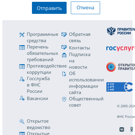
Отмена
Отправить
Программные
Обратная
средства
связь
Перечень
Контакты
обязательных
Подписка
требований
на
Противодействие
новости
коррупции
Об
Госслужба
использовании
в ФНС
информации
России
сайта
Вакансии
Общественный
совет
© 2005-202
ФНС Росси
Открытое
ведомство
Открытые