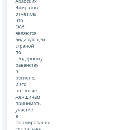
Арабских
Эмиратов,
отметила,
что
ОАЭ
являются
лидирующей
страной
по
гендерному
равенству
в
регионе,
и это
позволяет
женщинам
принимать
участие
в
формировании
социально-