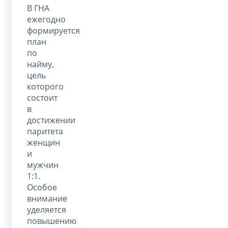
В ГНА
ежегодно
формируется
план
по
найму,
цель
которого
состоит
в
достижении
паритета
женщин
и
мужчин
1:1.
Особое
внимание
уделяется
повышению