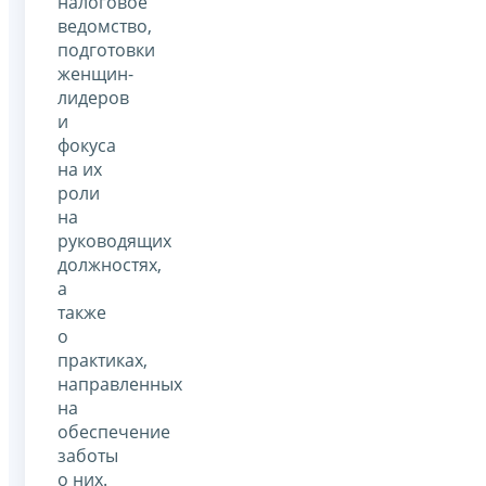
налоговое
ведомство,
подготовки
женщин-
лидеров
и
фокуса
на их
роли
на
руководящих
должностях,
а
также
о
практиках,
направленных
на
обеспечение
заботы
о них.