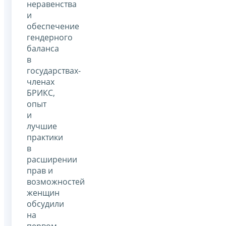
неравенства
и
обеспечение
гендерного
баланса
в
государствах-
членах
БРИКС,
опыт
и
лучшие
практики
в
расширении
прав и
возможностей
женщин
обсудили
на
первом