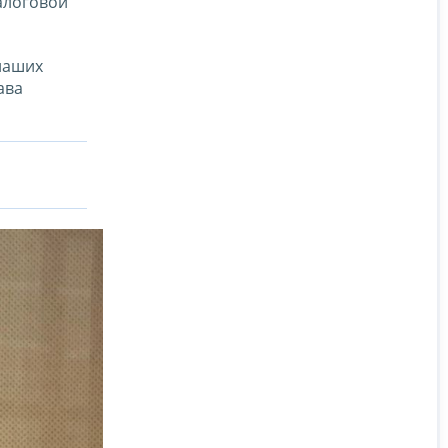
алоговой
наших
ава