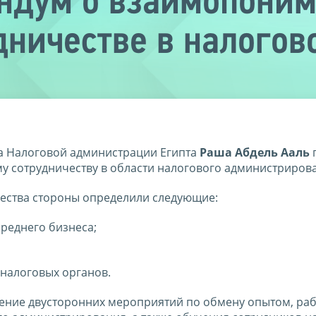
ндум о взаимопоним
дничестве в налогов
а Налоговой администрации Египта
Раша Абдель Ааль
 сотрудничеству в области налогового администриров
чества стороны определили следующие:
реднего бизнеса;
налоговых органов.
дение двусторонних мероприятий по обмену опытом, ра