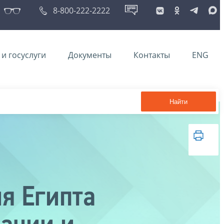
8-800-222-2222
и госуслуги
Документы
Контакты
ENG
Найти
я Египта