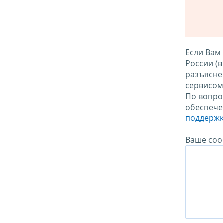
Если Вам
России (
разъясне
сервисо
По вопро
обеспече
поддержк
Ваше соо