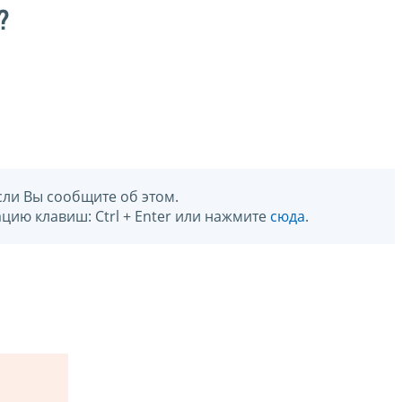
?
сли Вы сообщите об этом.
цию клавиш: Ctrl + Enter или нажмите
сюда
.