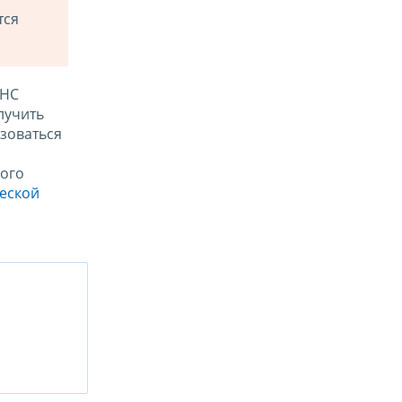
тся
ФНС
лучить
зоваться
ого
ческой