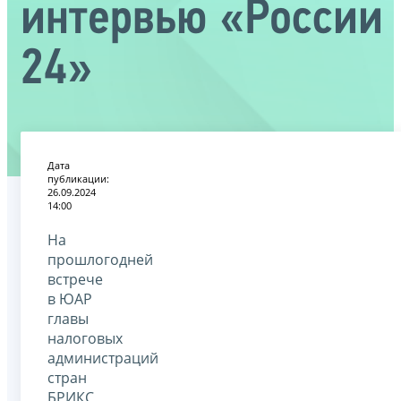
интервью «России
24»
Дата
публикации:
26.09.2024
14:00
На
прошлогодней
встрече
в ЮАР
главы
налоговых
администраций
стран
БРИКС