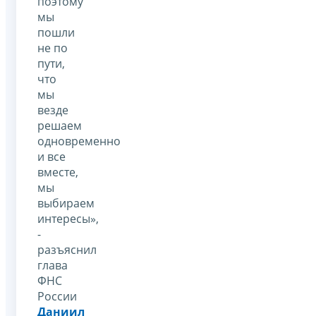
поэтому
мы
пошли
не по
пути,
что
мы
везде
решаем
одновременно
и все
вместе,
мы
выбираем
интересы»,
-
разъяснил
глава
ФНС
России
Даниил