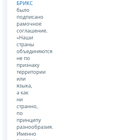
БРИКС
было
подписано
рамочное
соглашение.
«Наши
страны
объединяются
не по
признаку
территории
или
языка,
а как
ни
странно,
по
принципу
разнообразия.
Именно