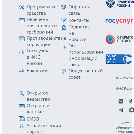
Программные
Обратная
средства
связь
Перечень
Контакты
обязательных
Подписка
требований
на
Противодействие
новости
коррупции
Об
Госслужба
использовании
в ФНС
информации
России
сайта
Вакансии
Общественный
совет
© 2005-202
ФНС Росси
Открытое
ведомство
Открытые
данные
СМЭВ
Дата
Аналитический
обновлени
портал
страницы