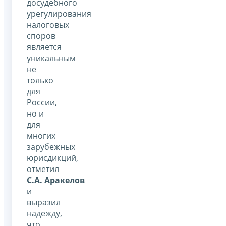
досудебного
урегулирования
налоговых
споров
является
уникальным
не
только
для
России,
но и
для
многих
зарубежных
юрисдикций,
отметил
С.А. Аракелов
и
выразил
надежду,
что