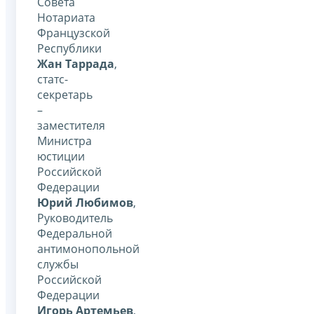
Совета
Нотариата
Французской
Республики
Жан Таррада
,
статс-
секретарь
–
заместителя
Министра
юстиции
Российской
Федерации
Юрий Любимов
,
Руководитель
Федеральной
антимонопольной
службы
Российской
Федерации
Игорь Артемьев
,