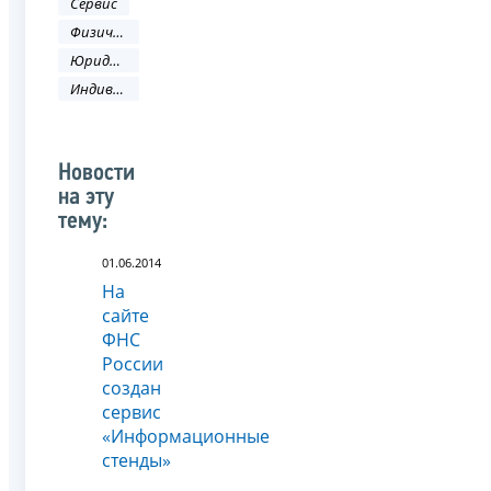
Сервис
Физическое лицо
Юридическое лицо
Индивидуальный предприниматель
Новости
на эту
тему:
01.06.2014
На
сайте
ФНС
России
создан
сервис
«Информационные
стенды»