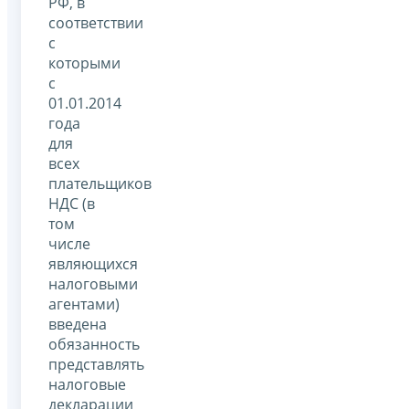
РФ, в
соответствии
с
которыми
с
01.01.2014
года
для
всех
плательщиков
НДС (в
том
числе
являющихся
налоговыми
агентами)
введена
обязанность
представлять
налоговые
декларации