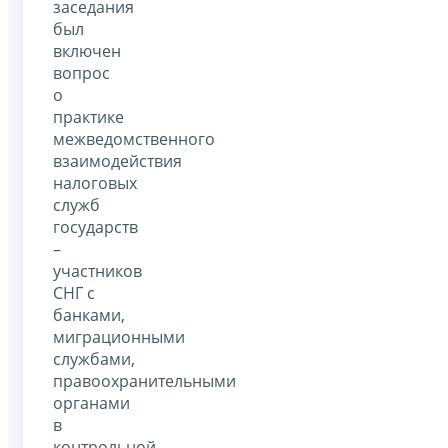
заседания
был
включен
вопрос
о
практике
межведомственного
взаимодействия
налоговых
служб
государств
–
участников
СНГ с
банками,
миграционными
службами,
правоохранительными
органами
в
контрольной