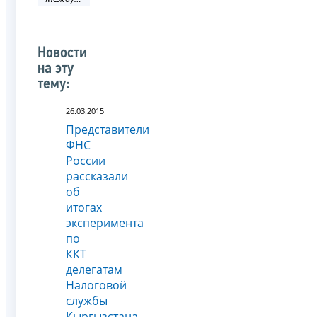
Новости
на эту
тему:
26.03.2015
Представители
ФНС
России
рассказали
об
итогах
эксперимента
по
ККТ
делегатам
Налоговой
службы
Кыргызстана