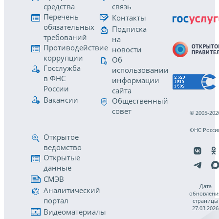
средства
связь
Перечень
Контакты
обязательных
Подписка
требований
на
Противодействие
новости
коррупции
Об
Госслужба
использовании
в ФНС
информации
России
сайта
Вакансии
Общественный
совет
© 2005-202
ФНС Росси
Открытое
ведомство
Открытые
данные
СМЭВ
Дата
Аналитический
обновлени
портал
страницы
27.03.2026
Видеоматериалы