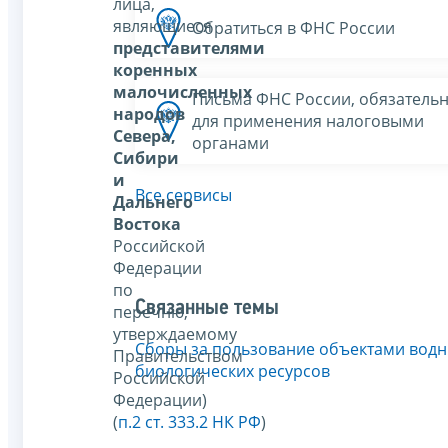
лица,
являющиеся
Обратиться в ФНС России
представителями
коренных
малочисленных
Письма ФНС России, обязатель
народов
для применения налоговыми
Севера,
органами
Сибири
и
Все сервисы
Дальнего
Востока
Российской
Федерации
по
Связанные темы
перечню,
утверждаемому
Сборы за пользование объектами вод
Правительством
биологических ресурсов
Российской
Федерации)
(
п.2 ст. 333.2 НК РФ
)