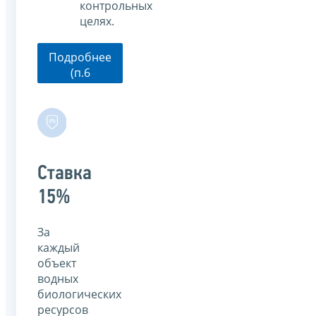
контрольных
целях.
Подробнее
(п.6
ст.333.3 НК
РФ)
Ставка
15%
За
каждый
объект
водных
биологических
ресурсов