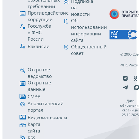
Подписка
требований
на
Противодействие
новости
коррупции
Об
Госслужба
использовании
в ФНС
информации
России
сайта
Вакансии
Общественный
совет
© 2005-202
ФНС Росси
Открытое
ведомство
Открытые
данные
СМЭВ
Дата
Аналитический
обновлени
портал
страницы
25.12.2025
Видеоматериалы
Карта
сайта
RSS