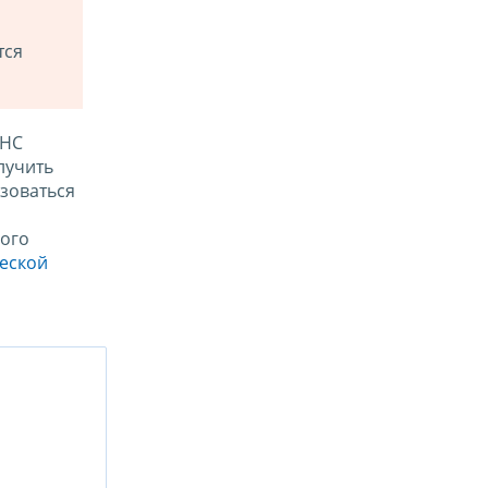
тся
ФНС
лучить
зоваться
ого
ческой