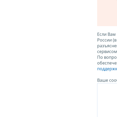
Если Вам
России (
разъясне
сервисо
По вопро
обеспече
поддержк
Ваше соо