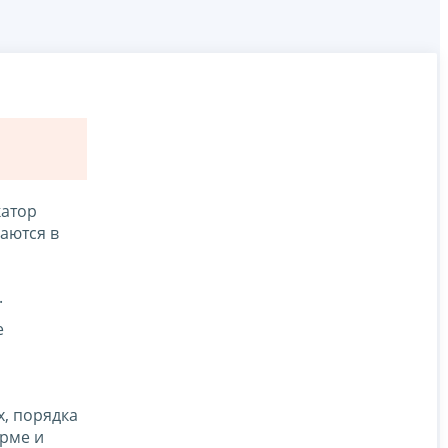
катор
аются в
.
е
, порядка
орме и