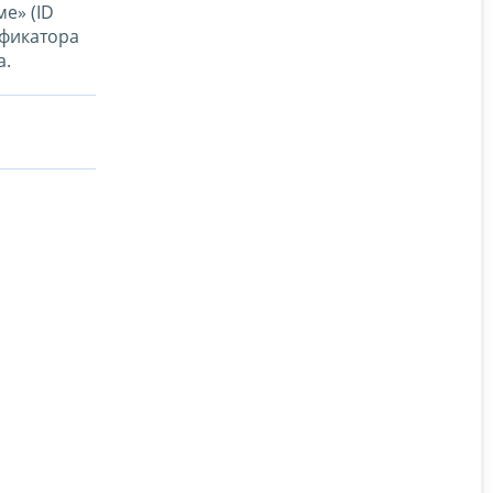
е» (ID
ификатора
а.