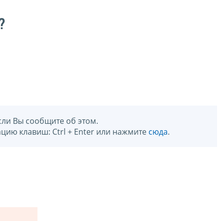
?
сли Вы сообщите об этом.
цию клавиш: Ctrl + Enter или нажмите
сюда
.