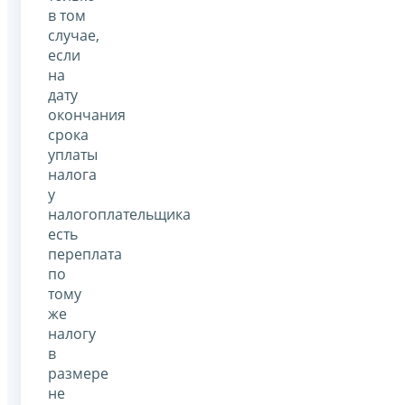
в том
случае,
если
на
дату
окончания
срока
уплаты
налога
у
налогоплательщика
есть
переплата
по
тому
же
налогу
в
размере
не