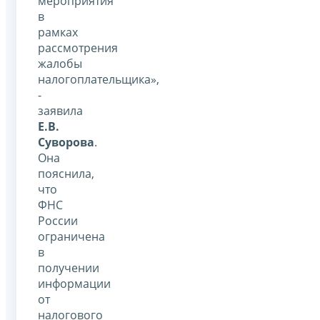
мероприятия
в
рамках
рассмотрения
жалобы
налогоплательщика»,
-
заявила
Е.В.
Суворова
.
Она
пояснила,
что
ФНС
России
ограничена
в
получении
информации
от
налогового