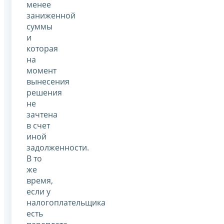
менее
заниженной
суммы
и
которая
на
момент
вынесения
решения
не
зачтена
в счет
иной
задолженности.
В то
же
время,
если у
налогоплательщика
есть