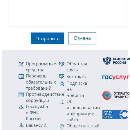
Отмена
Отправить
Программные
Обратная
средства
связь
Перечень
Контакты
обязательных
Подписка
требований
на
Противодействие
новости
коррупции
Об
Госслужба
использовании
в ФНС
информации
России
сайта
Вакансии
Общественный