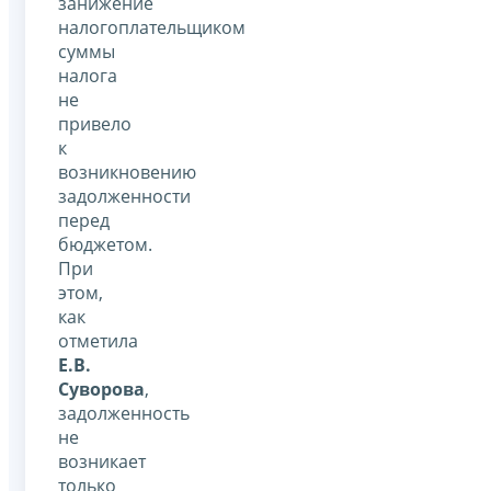
занижение
налогоплательщиком
суммы
налога
не
привело
к
возникновению
задолженности
перед
бюджетом.
При
этом,
как
отметила
Е.В.
Суворова
,
задолженность
не
возникает
только