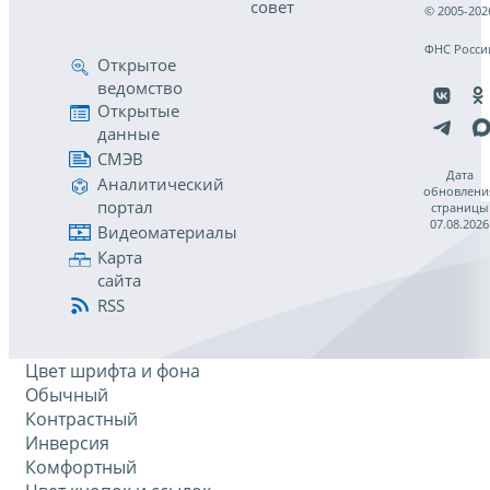
совет
© 2005-202
ФНС Росси
Открытое
ведомство
Открытые
данные
СМЭВ
Дата
Аналитический
обновлени
портал
страницы
07.08.2026
Видеоматериалы
Карта
сайта
RSS
Цвет шрифта и фона
Обычный
Контрастный
Инверсия
Комфортный