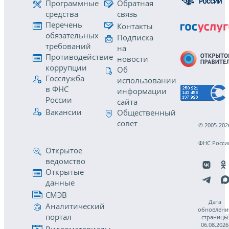
Программные
Обратная
средства
связь
Перечень
Контакты
обязательных
Подписка
требований
на
Противодействие
новости
коррупции
Об
Госслужба
использовании
в ФНС
информации
России
сайта
Вакансии
Общественный
совет
© 2005-202
ФНС Росси
Открытое
ведомство
Открытые
данные
СМЭВ
Дата
Аналитический
обновлени
портал
страницы
06.08.2026
Видеоматериалы