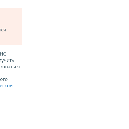
тся
ФНС
лучить
зоваться
ого
ческой