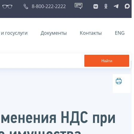
8-800-222-2222
и госуслуги
Документы
Контакты
ENG
Найти
именения НДС при