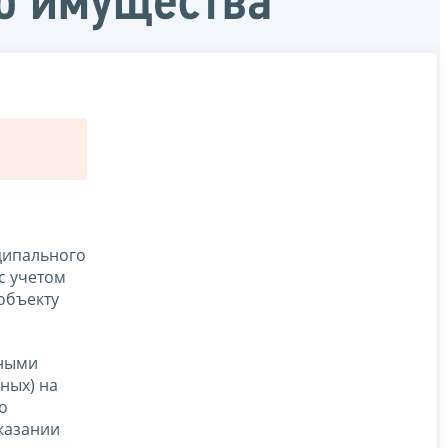
го имущества
ципального
с учетом
объекту
нными
ных) на
о
оказании