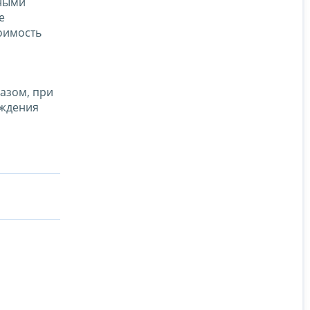
рными
е
оимость
азом, при
еждения