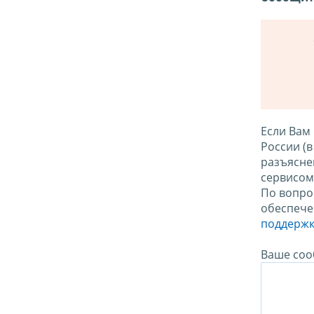
Если Вам
России (
разъясне
сервисо
По вопро
обеспече
поддержк
Ваше соо