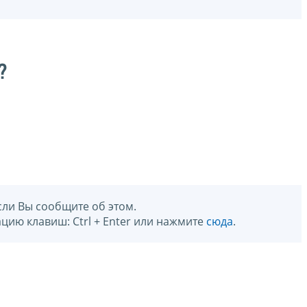
?
сли Вы сообщите об этом.
цию клавиш: Ctrl + Enter или нажмите
сюда
.