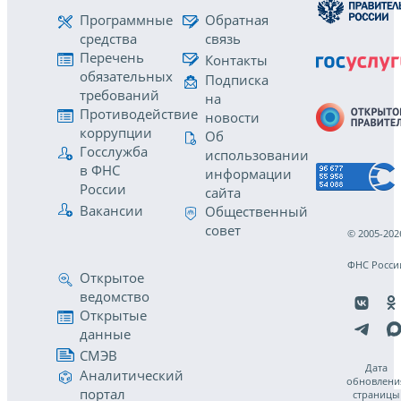
Программные
Обратная
средства
связь
Перечень
Контакты
обязательных
Подписка
требований
на
Противодействие
новости
коррупции
Об
Госслужба
использовании
в ФНС
информации
России
сайта
Вакансии
Общественный
совет
© 2005-202
ФНС Росси
Открытое
ведомство
Открытые
данные
СМЭВ
Дата
Аналитический
обновлени
портал
страницы