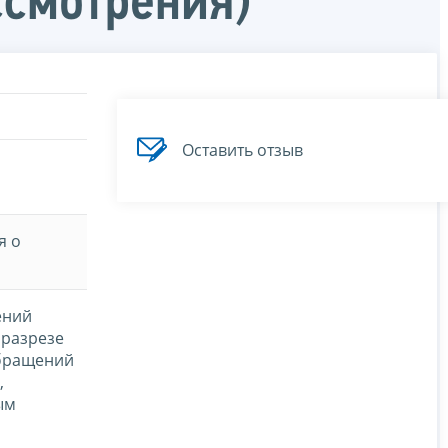
ссмотрения)
Оставить отзыв
я о
ений
 разрезе
обращений
,
ым