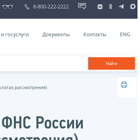
8-800-222-2222
и госуслуги
Документы
Контакты
ENG
Найти
ьтатах рассмотрения)
 ФНС России