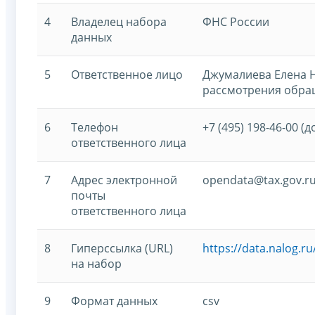
4
Владелец набора
ФНС России
данных
5
Ответственное лицо
Джумалиева Елена Н
рассмотрения обра
6
Телефон
+7 (495) 198-46-00 (д
ответственного лица
7
Адрес электронной
opendata@tax.gov.r
почты
ответственного лица
8
Гиперссылка (URL)
https://data.nalog.
на набор
9
Формат данных
csv