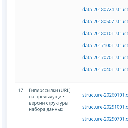
data-20180724-struc
data-20180507-struc
data-20180101-struc
data-20171001-struc
data-20170701-struc
data-20170401-struc
17
Гиперссылки (URL)
structure-20260101.c
на предыдущие
версии структуры
structure-20251001.c
набора данных
structure-20250701.c