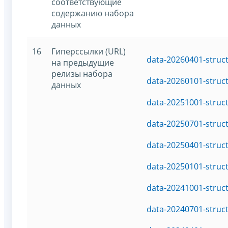
соответствующие
содержанию набора
данных
16
Гиперссылки (URL)
data-20260401-struc
на предыдущие
релизы набора
data-20260101-struc
данных
data-20251001-struc
data-20250701-struc
data-20250401-struc
data-20250101-struc
data-20241001-struc
data-20240701-struc