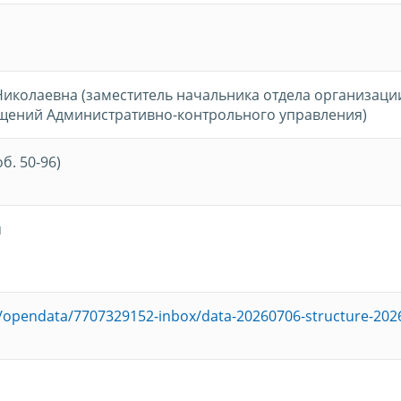
иколаевна (заместитель начальника отдела организаци
щений Административно-контрольного управления)
об. 50-96)
u
ru/opendata/7707329152-inbox/data-20260706-structure-202