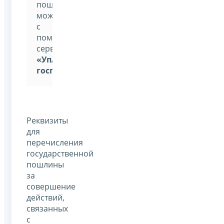
пошлину
можно
с
помощью
сервиса
«Уплата
госпошлины»
Реквизиты
для
перечисления
государственной
пошлины
за
совершение
действий,
связанных
с