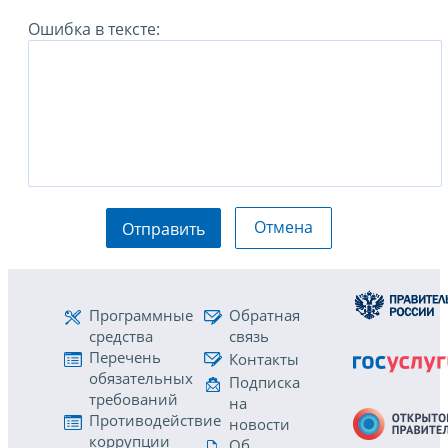
Ошибка в тексте:
Отмена
Отправить
Программные
Обратная
средства
связь
Перечень
Контакты
обязательных
Подписка
требований
на
Противодействие
новости
коррупции
Об