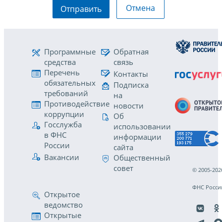
Отмена
Отправить
Программные
Обратная
средства
связь
Перечень
Контакты
обязательных
Подписка
требований
на
Противодействие
новости
коррупции
Об
Госслужба
использовании
в ФНС
информации
России
сайта
Вакансии
Общественный
совет
© 2005-202
ФНС Росси
Открытое
ведомство
Открытые