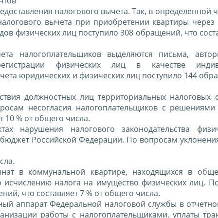
нтов
доставления налогового вычета. Так, в определенной 
 налогового вычета при приобретении квартиры чере
ов физических лиц поступило 308 обращений, что сост
ета налогоплательщиков выделяются письма, автор
регистрации физических лиц в качестве индив
чета юридических и физических лиц поступило 144 обр
ствия должностных лиц территориальных налоговых 
просам несогласия налогоплательщиков с решениями
т 10 % от общего числа.
тах нарушения налогового законодательства физи
 бюджет Российской Федерации. По вопросам уклонения
сла.
мнат в коммунальной квартире, находящихся в общ
о исчислению налога на имущество физических лиц. П
ний, что составляет 7 % от общего числа.
ный аппарат Федеральной налоговой службы в отчетно
ганизации работы с налогоплательщиками, уплаты тра