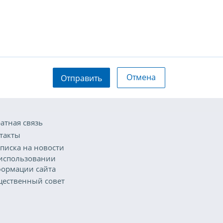
Отмена
Отправить
атная связь
такты
писка на новости
использовании
ормации сайта
ественный совет