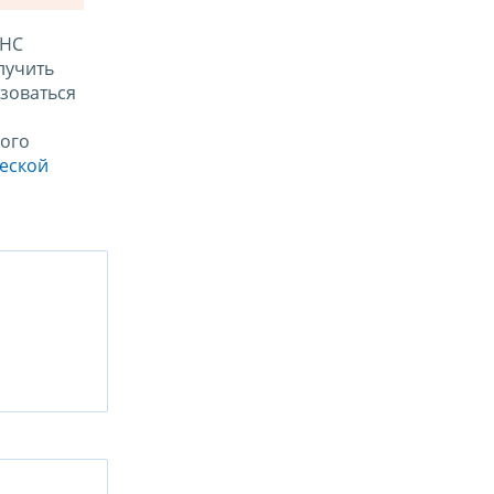
ФНС
лучить
зоваться
ого
ческой