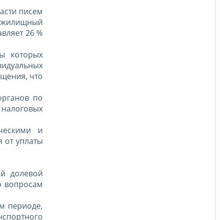
части писем
з жилищный
авляет 26 %
ы которых
идуальных
ащения, что
органов по
 налоговых
ческими и
 от уплаты
ей долевой
о вопросам
м периоде,
нспортного