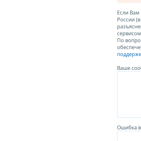
Если Вам
России (
разъясне
сервисо
По вопро
обеспече
поддержк
Ваше соо
Ошибка в 