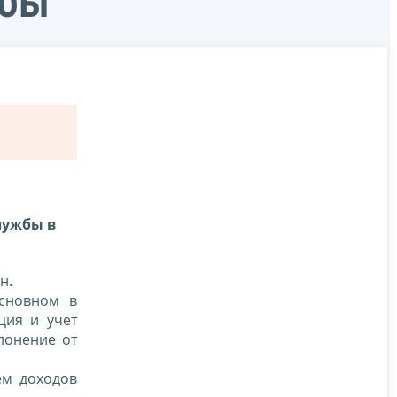
жбы
лужбы в
н.
основном в
ция и учет
лонение от
ем доходов