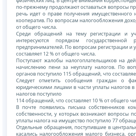
физических лиц. В центре внимания корреспонде
по-прежнему продолжают оставаться вопросы пре
речь идет о праве получения имущественного
кооператив. По вопросам налогообложения доход
от общего числа.
Среди обращений на тему регистрации и уч
интересуются порядком государственной 
предпринимателей. По вопросам регистрации и у
составляет 12 % от общего числа.
Поступают жалобы налогоплательщиков на дей
начислению пени за неуплату налогов. По во
органов поступило 115 обращений, что составляе
Следует отметить сообщения граждан о фак
юридическими лицами в части уплаты налогов в
налогов поступило
114 обращений, что составляет 10 % от общего чи
В почте появились письма собственников ко
собственности, у которых возникают вопросы п
уплаты налога на имущество поступило 77 обраще
Отдельные обращения, поступившие в централь
касались налогообложения малого бизнеса, ор