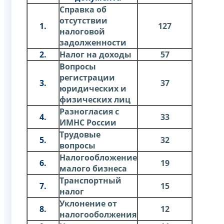
Справка об
отсутствии
1.
127
налоговой
задолженности
2.
Налог на доходы
57
Вопросы
регистрации
3.
37
юридических и
физических лиц
Разногласия с
4.
33
ИМНС России
Трудовые
5.
32
вопросы
Налогообложение
6.
19
малого бизнеса
Транспортный
7.
15
налог
Уклонение от
8.
12
налогооболжения