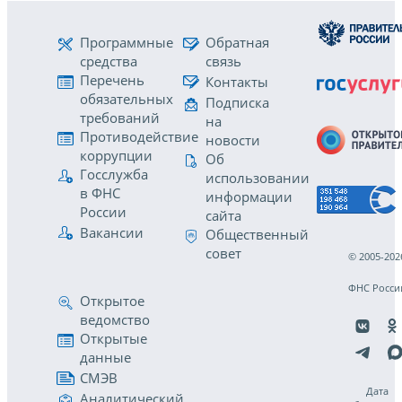
Программные
Обратная
средства
связь
Перечень
Контакты
обязательных
Подписка
требований
на
Противодействие
новости
коррупции
Об
Госслужба
использовании
в ФНС
информации
России
сайта
Вакансии
Общественный
совет
© 2005-202
ФНС Росси
Открытое
ведомство
Открытые
данные
СМЭВ
Дата
Аналитический