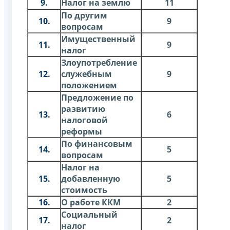
9.
Налог на землю
11
По другим
10.
9
вопросам
Имущественный
11.
9
налог
Злоупотребление
12.
служебным
9
положением
Предложение по
развитию
13.
6
налоговой
реформы
По финансовым
14.
5
вопросам
Налог на
15.
добавленную
5
стоимость
16.
О работе ККМ
2
Социальный
17.
2
налог