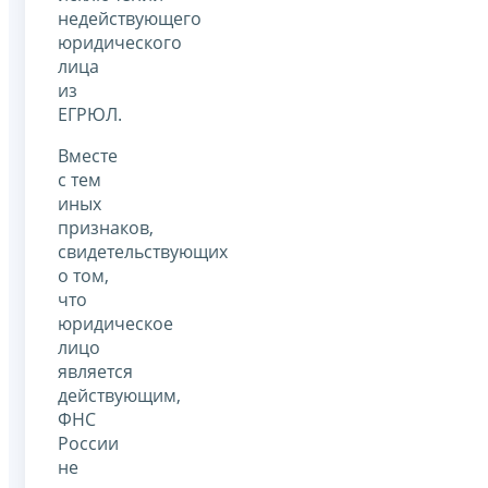
недействующего
юридического
лица
из
ЕГРЮЛ.
Вместе
с тем
иных
признаков,
свидетельствующих
о том,
что
юридическое
лицо
является
действующим,
ФНС
России
не