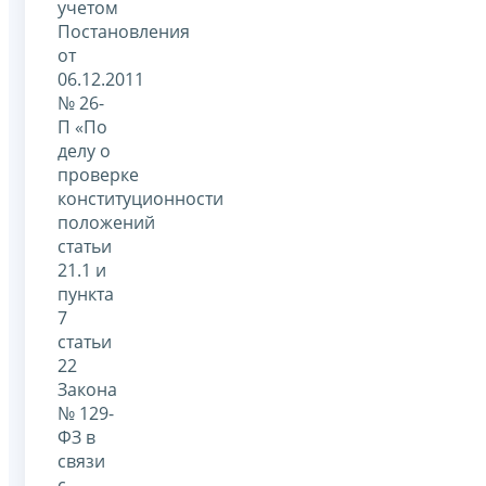
учетом
Постановления
от
06.12.2011
№ 26-
П «По
делу о
проверке
конституционности
положений
статьи
21.1 и
пункта
7
статьи
22
Закона
№ 129-
ФЗ в
связи
с