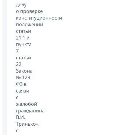
делу
о проверке
конституционности
положений
статьи
21.1 и
пункта
7
статьи
22
Закона
№ 129-
ФЗ в
связи
с
жалобой
гражданина
В.И.
Тринько»,
с