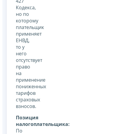
427
Кодекса,
но по
которому
плательщик
применяет
ЕНВД,
то у
него
отсутствует
право
на
применение
пониженных
тарифов
страховых
взносов.
Позиция
налогоплательщика:
По