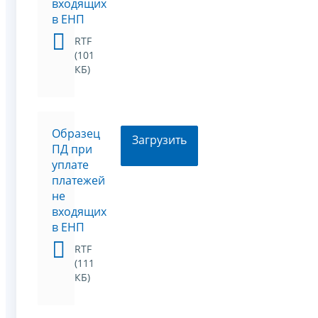
входящих
в ЕНП
RTF
(101
КБ)
Образец
Загрузить
ПД при
уплате
платежей
не
входящих
в ЕНП
RTF
(111
КБ)