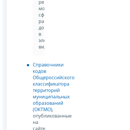
реквизитов
можно
сформировать
расчетный
документ
в
электронном
виде
Справочники
кодов
Общероссийского
классификатора
территорий
муниципальных
образований
(ОКТМО)
,
опубликованные
на
сайте