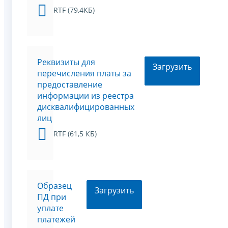
RTF (79,4КБ)
Реквизиты для
Загрузить
перечисления платы за
предоставление
информации из реестра
дисквалифицированных
лиц
RTF (61,5 КБ)
Образец
Загрузить
ПД при
уплате
платежей