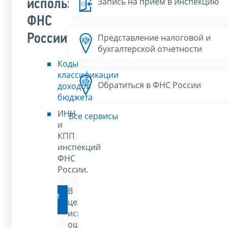
Запись на прием в инспекцию
используемые
ФНС
России
Представление налоговой и
бухгалтерской отчетности
Коды
классификации
Обратиться в ФНС России
доходов
бюджета
ИНН
Все сервисы
и
КПП
инспекций
ФНС
России.
В
Перейти
целях
исключения
ошибок