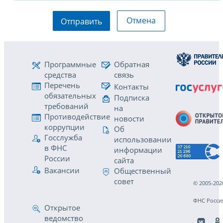
Отмена
Отправить
Программные
Обратная
средства
связь
Перечень
Контакты
обязательных
Подписка
требований
на
Противодействие
новости
коррупции
Об
Госслужба
использовании
в ФНС
информации
России
сайта
Вакансии
Общественный
совет
© 2005-202
ФНС Росси
Открытое
ведомство