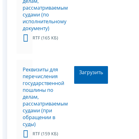
делам,
рассматриваемым
судами (по
исполнительному
документу)
RTF (165 КБ)
Реквизиты для
Загрузить
перечисления
государственной
пошлины по
делам,
рассматриваемым
судами (при
обращении в
суды)
RTF (159 КБ)