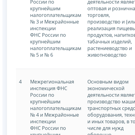
России по
деятельности являе
крупнейшим
оптовая и розничн
налогоплательщикам
торговля,
№ 3 и Межрайонные
производство и (ил
инспекции
реализация пищев
ФНС России по
продуктов, напитко
крупнейшим
табачных изделий,
налогоплательщикам
растениеводство и
№ 5 и № 6
животноводство
4
Межрегиональная
Основным видом
инспекция ФНС
экономической
России по
деятельности являе
крупнейшим
производство маши
налогоплательщикам
транспортных средс
№ 4 и Межрайонные
оборудования, техн
инспекции
и иных товаров, в т
ФНС России по
числе для нужд
крупнейшим
оборонно-