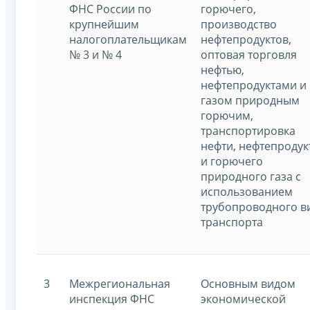
ФНС России по
горючего,
крупнейшим
производство
налогоплательщикам
нефтепродуктов,
№ 3 и № 4
оптовая торговля
нефтью,
нефтепродуктами и
газом природным
горючим,
транспортировка
нефти, нефтепродук
и горючего
природного газа с
использованием
трубопроводного в
транспорта
3
Межрегиональная
Основным видом
инспекция ФНС
экономической