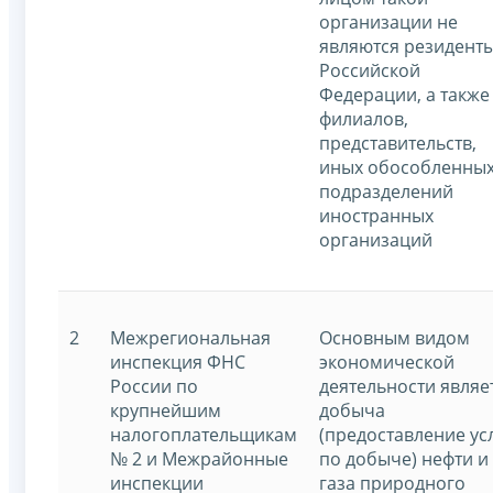
организации не
являются резидент
Российской
Федерации, а также
филиалов,
представительств,
иных обособленны
подразделений
иностранных
организаций
2
Межрегиональная
Основным видом
инспекция ФНС
экономической
России по
деятельности являе
крупнейшим
добыча
налогоплательщикам
(предоставление ус
№ 2 и Межрайонные
по добыче) нефти и
инспекции
газа природного