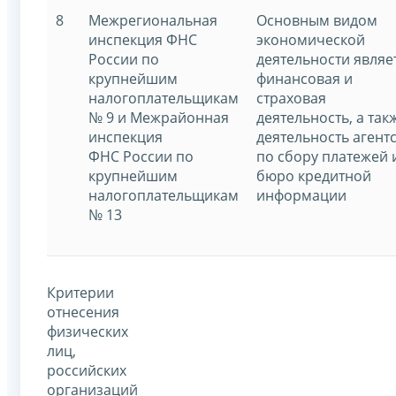
8
Межрегиональная
Основным видом
инспекция ФНС
экономической
России по
деятельности являе
крупнейшим
финансовая и
налогоплательщикам
страховая
№ 9 и Межрайонная
деятельность, а так
инспекция
деятельность агент
ФНС России по
по сбору платежей 
крупнейшим
бюро кредитной
налогоплательщикам
информации
№ 13
Критерии
отнесения
физических
лиц,
российских
организаций