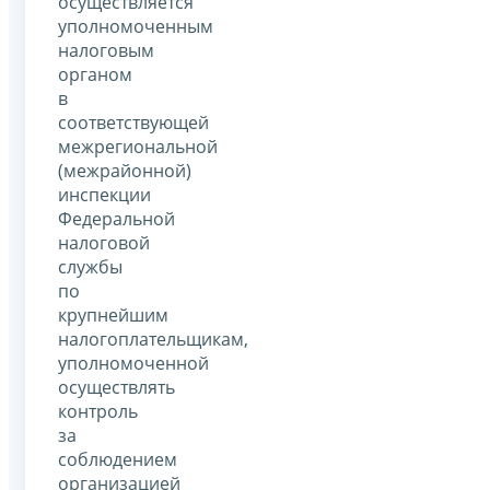
осуществляется
уполномоченным
налоговым
органом
в
соответствующей
межрегиональной
(межрайонной)
инспекции
Федеральной
налоговой
службы
по
крупнейшим
налогоплательщикам,
уполномоченной
осуществлять
контроль
за
соблюдением
организацией