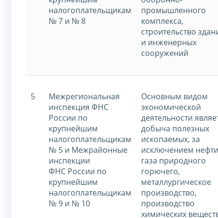
налогоплательщикам
промышленного
№ 7 и № 8
комплекса,
строительство здан
и инженерных
сооружений
5
Межрегиональная
Основным видом
инспекция ФНС
экономической
России по
деятельности являе
крупнейшим
добыча полезных
налогоплательщикам
ископаемых, за
№ 5 и Межрайонные
исключением нефти
инспекции
газа природного
ФНС России по
горючего,
крупнейшим
металлургическое
налогоплательщикам
производство,
№ 9 и № 10
производство
химических вещест