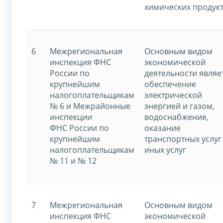
химических продук
6
Межрегиональная
Основным видом
инспекция ФНС
экономической
России по
деятельности являе
крупнейшим
обеспечение
налогоплательщикам
электрической
№ 6 и Межрайонные
энергией и газом,
инспекции
водоснабжение,
ФНС России по
оказание
крупнейшим
транспортных услуг
налогоплательщикам
иных услуг
№ 11 и № 12
7
Межрегиональная
Основным видом
инспекция ФНС
экономической