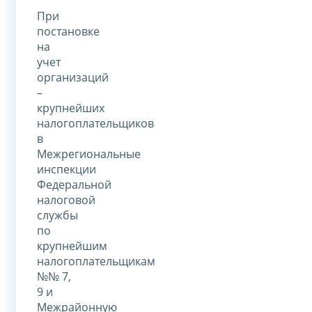
При
постановке
на
учет
организаций
–
крупнейших
налогоплательщиков
в
Межрегиональные
инспекции
Федеральной
налоговой
службы
по
крупнейшим
налогоплательщикам
№№ 7,
9 и
Межрайонную