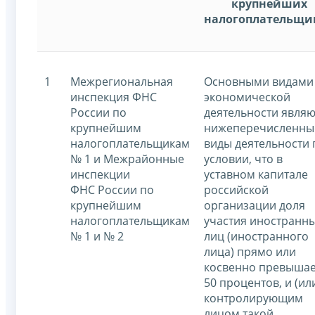
крупнейших
налогоплательщи
1
Межрегиональная
Основными видами
инспекция ФНС
экономической
России по
деятельности являю
крупнейшим
нижеперечисленны
налогоплательщикам
виды деятельности 
№ 1 и Межрайонные
условии, что в
инспекции
уставном капитале
ФНС России по
российской
крупнейшим
организации доля
налогоплательщикам
участия иностранн
№ 1 и № 2
лиц (иностранного
лица) прямо или
косвенно превышае
50 процентов, и (ил
контролирующим
лицом такой