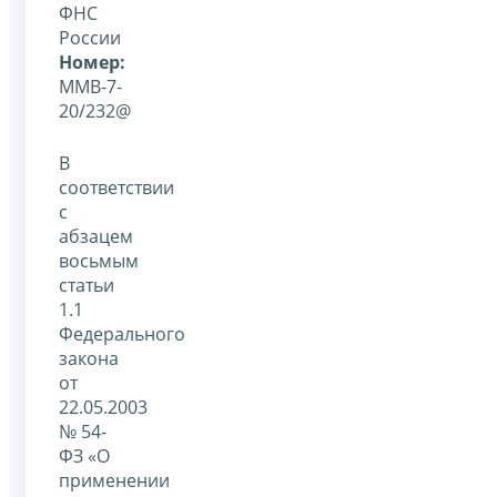
ФНС
России
Номер:
ММВ-7-
20/232@
В
соответствии
с
абзацем
восьмым
статьи
1.1
Федерального
закона
от
22.05.2003
№ 54-
ФЗ «О
применении