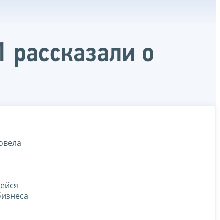
 рассказали о
овела
щейся
бизнеса