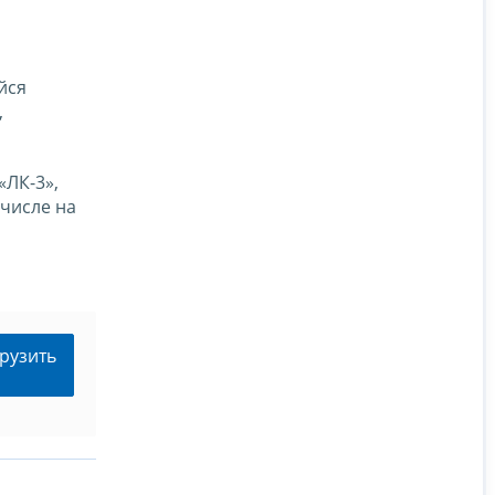
и
йся
,
«ЛК-3»,
 числе на
рузить