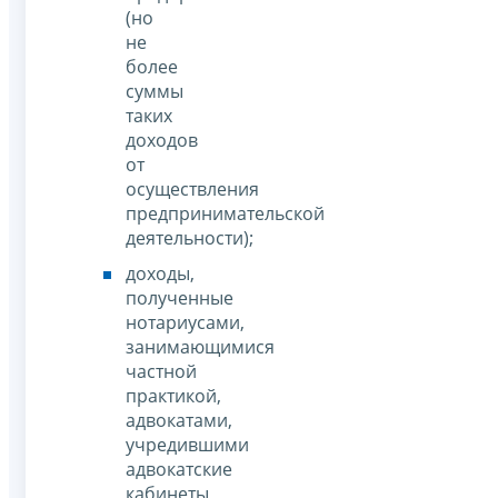
(но
не
более
суммы
таких
доходов
от
осуществления
предпринимательской
деятельности);
доходы,
полученные
нотариусами,
занимающимися
частной
практикой,
адвокатами,
учредившими
адвокатские
кабинеты