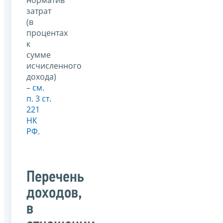
затрат
(в
процентах
к
сумме
исчисленного
дохода)
–
см.
п. 3 ст.
221
НК
РФ.
Перечень
доходов,
в