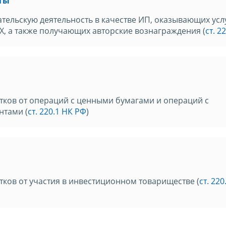
ты
ельскую деятельность в качестве ИП, оказывающих усл
, а также получающих авторские вознаграждения (
ст. 2
тков от операций с ценными бумагами и операций с
тами (
ст. 220.1 НК РФ
)
ков от участия в инвестиционном товариществе (
ст. 220