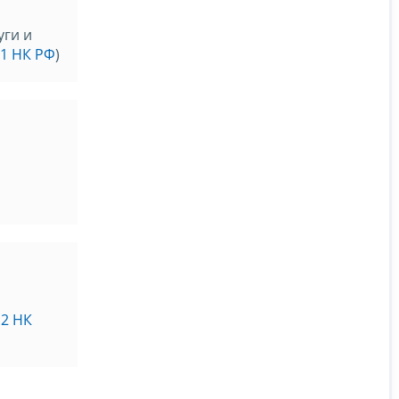
уги и
21 НК РФ
)
.2 НК