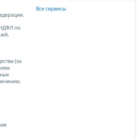
Все сервисы
едерации.
 НДФЛ по
шей,
ества (за
нием
нных
печению.
ния