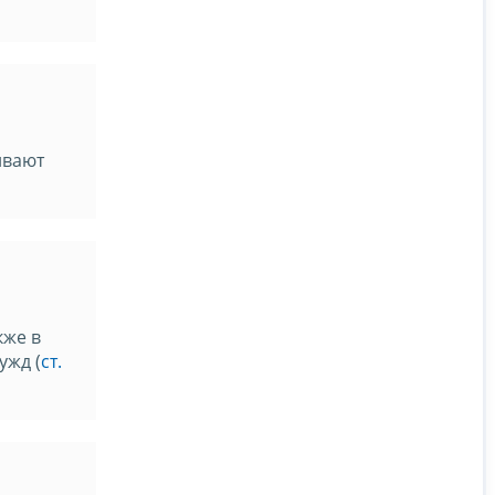
ивают
кже в
ужд (
ст.