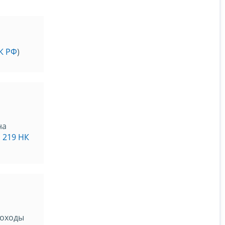
НК РФ
)
на
. 219 НК
доходы