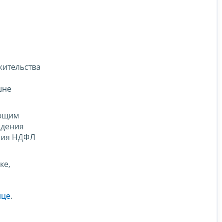
жительства
шне
ующим
ждения
ания НДФЛ
ке,
ице
.