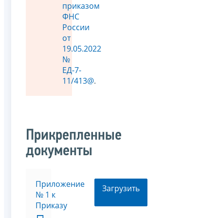
приказом
ФНС
России
от
19.05.2022
№
ЕД-7-
11/413@
.
Прикрепленные
документы
Приложение
Загрузить
№ 1 к
Приказу