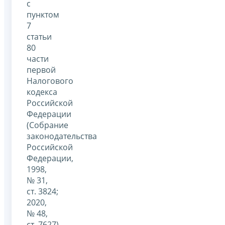
с
пунктом
7
статьи
80
части
первой
Налогового
кодекса
Российской
Федерации
(Собрание
законодательства
Российской
Федерации,
1998,
№ 31,
ст. 3824;
2020,
№ 48,
ст. 7627),