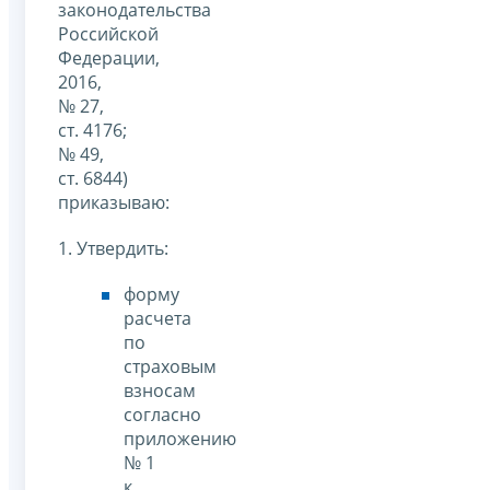
законодательства
Российской
Федерации,
2016,
№ 27,
ст. 4176;
№ 49,
ст. 6844)
приказываю:
1. Утвердить:
форму
расчета
по
страховым
взносам
согласно
приложению
№ 1
к