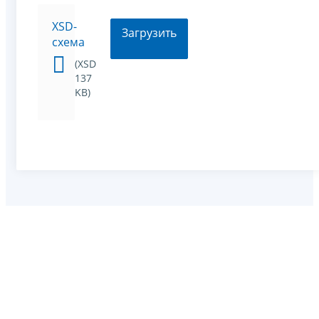
XSD-
Загрузить
схема
(XSD
137
KB)