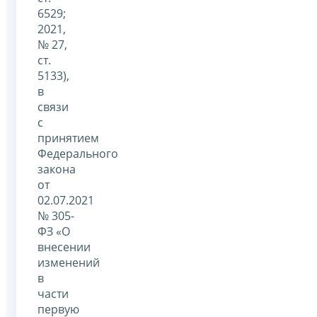
6529;
2021,
№ 27,
ст.
5133),
в
связи
с
принятием
Федерального
закона
от
02.07.2021
№ 305-
ФЗ «О
внесении
изменений
в
части
первую