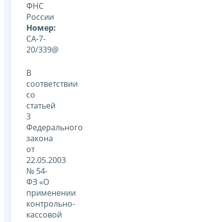
ФНС
России
Номер:
СА-7-
20/339@
В
соответствии
со
статьей
3
Федерального
закона
от
22.05.2003
№ 54-
ФЗ «О
применении
контрольно-
кассовой