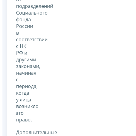
подразделений
Социального
фонда
России
в
соответствии
с НК
РФ и
другими
законами,
начиная
с
периода,
когда
у лица
возникло
это
право.
Дополнительные