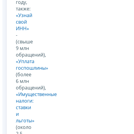
году,
также:
«Узнай
свой
ИНН»
-
(свыше
9 млн
обращений),
«Уплата
госпошлины»
(более
6 млн
обращений),
«Имущественные
налоги:
ставки
и
льготы»
(около
2,5