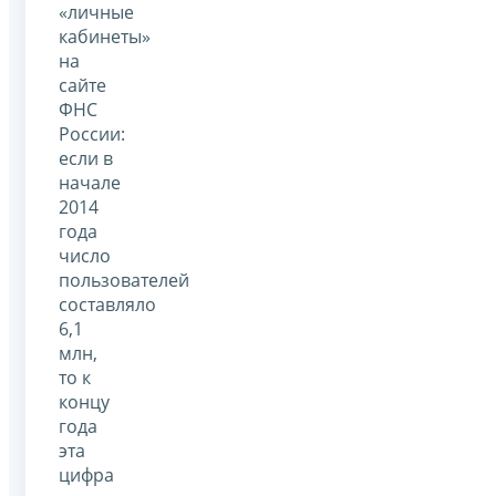
«личные
кабинеты»
на
сайте
ФНС
России:
если в
начале
2014
года
число
пользователей
составляло
6,1
млн,
то к
концу
года
эта
цифра