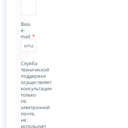
Ваш
e-
mail:
*
Служба
технической
поддержки
осуществляет
консультации
только
по
электронной
почте,
не
использует