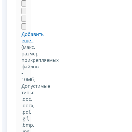
Добавить
еще...
(макс.
размер
прикрепляемых
файлов
-
10Мб;
Допустимые
типы:
.doc,
.docx,
.pdf,
.gif,
.bmp,
.jpg,