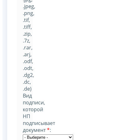
.jpeg,
.png,
.tif,
.tiff,
.zip,
.7z,
.rar,
.arj,
.odf,
.odt,
.dg2,
.dc,
.de)
Вид
подписи,
которой
НП
подписывает
документ
*
: