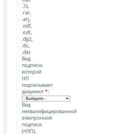
.7z,
.rar,
.arj,
.odf,
.odt,
.dg2,
.dc,
.de)
Вид
подписи,
которой
НП
подписывает
документ
*
:
Вид
неквалифицированной
электронной
подписи
(НЭП),