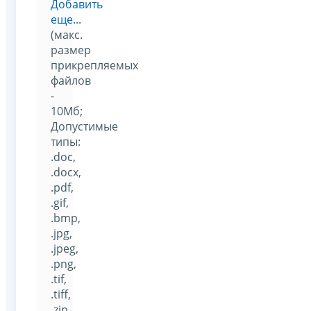
Добавить
еще...
(макс.
размер
прикрепляемых
файлов
-
10Мб;
Допустимые
типы:
.doc,
.docx,
.pdf,
.gif,
.bmp,
.jpg,
.jpeg,
.png,
.tif,
.tiff,
.zip,