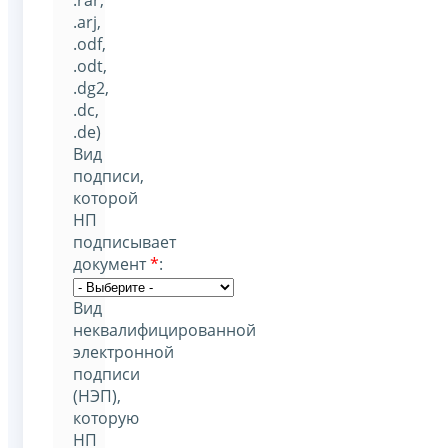
.arj,
.odf,
.odt,
.dg2,
.dc,
.de)
Вид
подписи,
которой
НП
подписывает
документ
*
:
Вид
неквалифицированной
электронной
подписи
(НЭП),
которую
НП