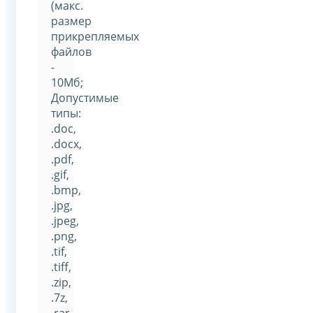
(макс.
размер
прикрепляемых
файлов
-
10Мб;
Допустимые
типы:
.doc,
.docx,
.pdf,
.gif,
.bmp,
.jpg,
.jpeg,
.png,
.tif,
.tiff,
.zip,
.7z,
.rar,