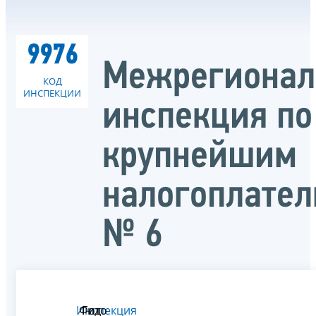
9976
Межрегионал
КОД
ИНСПЕКЦИИ
инспекция по
крупнейшим
налогоплате
№ 6
Инспекция
Фото
Гид