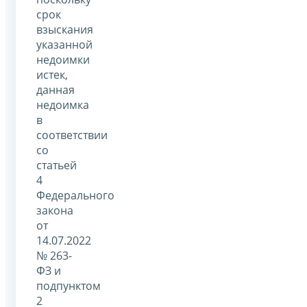
срок
взыскания
указанной
недоимки
истек,
данная
недоимка
в
соответствии
со
статьей
4
Федерального
закона
от
14.07.2022
№ 263-
ФЗ и
подпунктом
2