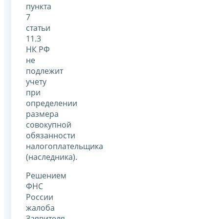
пункта
7
статьи
11.3
НК РФ
не
подлежит
учету
при
определении
размера
совокупной
обязанности
налогоплательщика
(наследника).
Решением
ФНС
России
жалоба
Заявителя