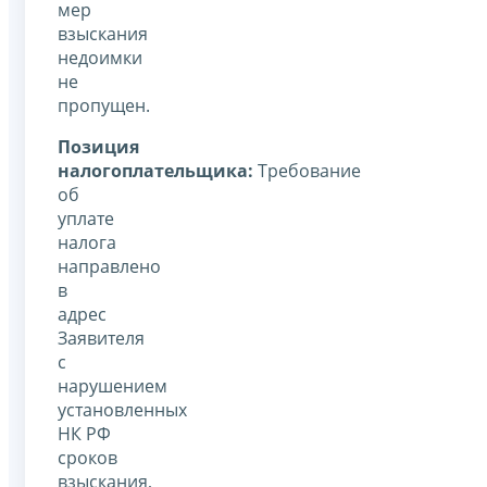
мер
взыскания
недоимки
не
пропущен.
Позиция
налогоплательщика:
Требование
об
уплате
налога
направлено
в
адрес
Заявителя
с
нарушением
установленных
НК РФ
сроков
взыскания,