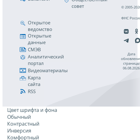
совет
© 2005-202
ФНС Росси
Открытое
ведомство
Открытые
данные
СМЭВ
Дата
Аналитический
обновлени
портал
страницы
06.08.2026
Видеоматериалы
Карта
сайта
RSS
Цвет шрифта и фона
Обычный
Контрастный
Инверсия
Комфортный