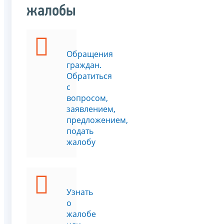
жалобы
Обращения
граждан.
Обратиться
с
вопросом,
заявлением,
предложением,
подать
жалобу
Узнать
о
жалобе