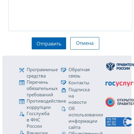
Отмена
Отправить
Программные
Обратная
средства
связь
Перечень
Контакты
обязательных
Подписка
требований
на
Противодействие
новости
коррупции
Об
Госслужба
использовании
в ФНС
информации
России
сайта
Вакансии
Общественный