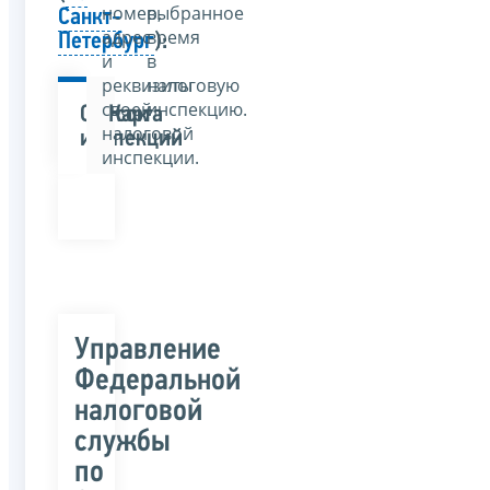
номер,
выбранное
Санкт-
адрес
время
Петербург
):
и
в
реквизиты
налоговую
своей
инспекцию.
Список
Карта
налоговой
инспекций
инспекции.
Управление
Федеральной
налоговой
службы
по