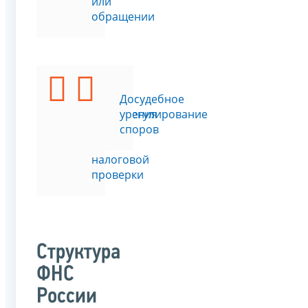
или
обращении
Подать
Досудебное
возражения
урегулирование
на
споров
акт
налоговой
проверки
Структура
ФНС
России