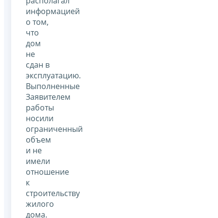
располагал
информацией
о том,
что
дом
не
сдан в
эксплуатацию.
Выполненные
Заявителем
работы
носили
ограниченный
объем
и не
имели
отношение
к
строительству
жилого
дома.