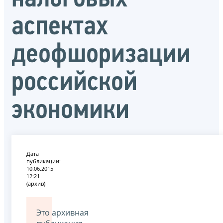
аспектах
деофшоризации
российской
экономики
Дата
публикации:
10.06.2015
12:21
(архив)
Это архивная