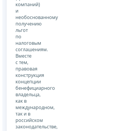
компаний)
и
необоснованному
получению
льгот
по
налоговым
соглашениям.
Вместе
с тем,
правовая
конструкция
концепции
бенефициарного
владельца,
как в
международном,
так и в
российском
законодательстве,