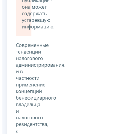
публикация -
она может
содержать
устаревшую
информацию.
Современные
тенденции
налогового
администрирования,
и в
частности
применение
концепций
бенефициарного
владельца
и
налогового
резидентства,
а