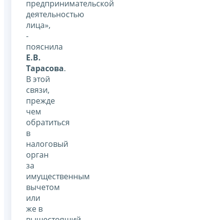
предпринимательской
деятельностью
лица»,
-
пояснила
Е.В.
Тарасова
.
В этой
связи,
прежде
чем
обратиться
в
налоговый
орган
за
имущественным
вычетом
или
же в
вышестоящий