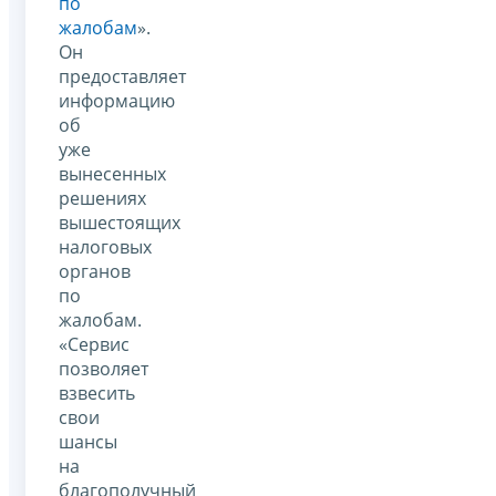
по
жалобам
».
Он
предоставляет
информацию
об
уже
вынесенных
решениях
вышестоящих
налоговых
органов
по
жалобам.
«Сервис
позволяет
взвесить
свои
шансы
на
благополучный