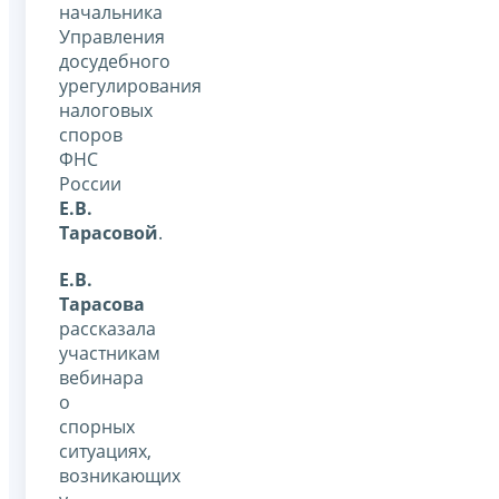
начальника
Управления
досудебного
урегулирования
налоговых
споров
ФНС
России
Е.В.
Тарасовой
.
Е.В.
Тарасова
рассказала
участникам
вебинара
о
спорных
ситуациях,
возникающих