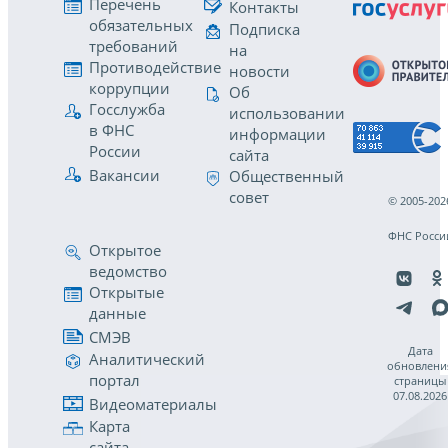
Перечень
Контакты
обязательных
Подписка
требований
на
Противодействие
новости
коррупции
Об
Госслужба
использовании
в ФНС
информации
России
сайта
Вакансии
Общественный
совет
© 2005-202
ФНС Росси
Открытое
ведомство
Открытые
данные
СМЭВ
Дата
Аналитический
обновлени
портал
страницы
07.08.2026
Видеоматериалы
Карта
сайта