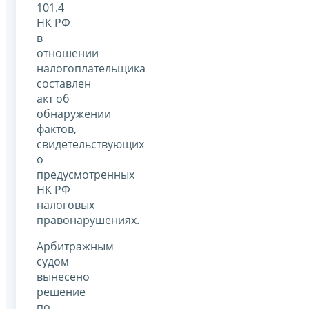
101.4
НК РФ
в
отношении
налогоплательщика
составлен
акт об
обнаружении
фактов,
свидетельствующих
о
предусмотренных
НК РФ
налоговых
правонарушениях.
Арбитражным
судом
вынесено
решение
по