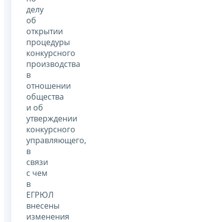
делу
об
открытии
процедуры
конкурсного
производства
в
отношении
общества
и об
утверждении
конкурсного
управляющего,
в
связи
с чем
в
ЕГРЮЛ
внесены
изменения