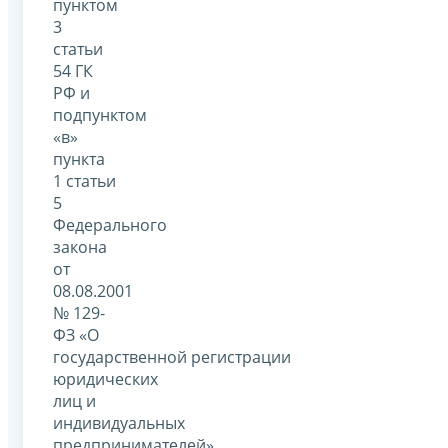
пунктом
3
статьи
54 ГК
РФ и
подпунктом
«в»
пункта
1 статьи
5
Федерального
закона
от
08.08.2001
№ 129-
ФЗ «О
государственной регистрации
юридических
лиц и
индивидуальных
предпринимателей»