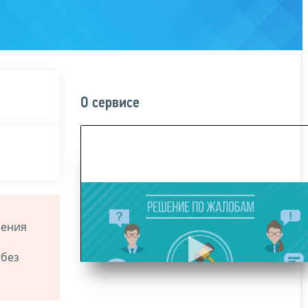
О сервисе
ления
 без