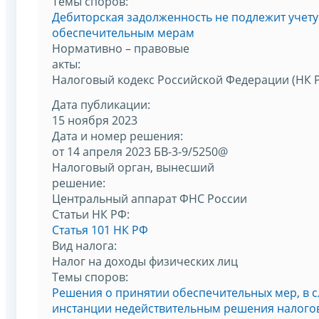
Темы споров:
Дебиторская задолженность не подлежит учет
обеспечительным мерам
Нормативно – правовые
акты:
Налоговый кодекс Российской Федерации (НК 
Дата публикации:
15 ноября 2023
Дата и номер решения:
от 14 апреля 2023 БВ-3-9/5250@
Налоговый орган, вынесший
решение:
Центральный аппарат ФНС России
Статьи НК РФ:
Статья 101 НК РФ
Вид налога:
Налог на доходы физических лиц
Темы споров:
Решения о принятии обеспечительных мер, в 
инстанции недействительным решения налогов