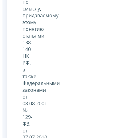
по
смыслу,
придаваемому
этому
понятию
статьями
138-
140
НК
РФ,
а
также
Федеральными
законами
от
08.08.2001
№
129-
ФЗ,
от
27.07.2010