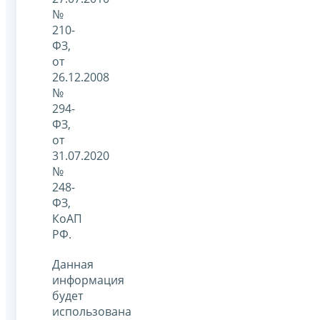
№
210-
ФЗ,
от
26.12.2008
№
294-
ФЗ,
от
31.07.2020
№
248-
ФЗ,
КоАП
РФ.
Данная
информация
будет
использована