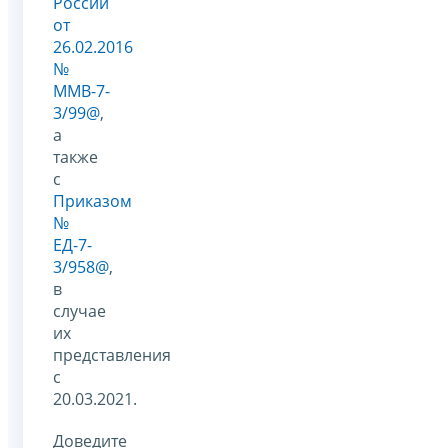
России
от
26.02.2016
№
ММВ-7-
3/99@
,
а
также
с
Приказом
№
ЕД-7-
3/958@
,
в
случае
их
представления
с
20.03.2021.
Доведите