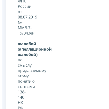
ФНС
России
от
08.07.2019
№
ММВ-7-
19/343@;
-
жалобой
(апелляционной
жалобой)
по
смыслу,
придаваемому
этому
понятию
статьями
138-
140
НК
РФ,