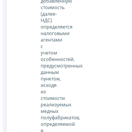
добавленную
стоимость
(далее-
НДС)
определяется
налоговыми
агентами
с
учетом
особенностей,
предусмотренных
данным
пунктом,
исходя
из
стоимости
реализуемых
медных
полуфабрикатов,
определяемой
в