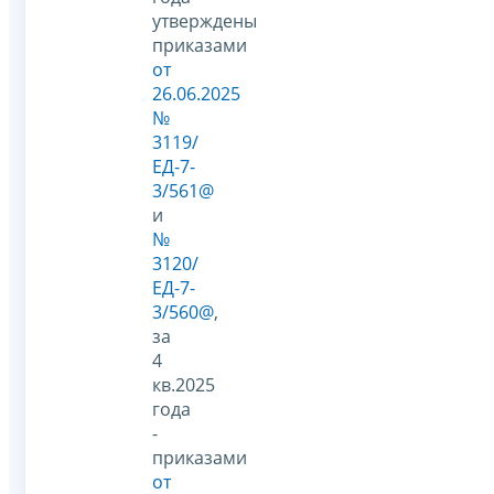
утверждены
приказами
от
26.06.2025
№
3119/
ЕД-7-
3/561@
и
№
3120/
ЕД-7-
3/560@
,
за
4
кв.2025
года
-
приказами
от