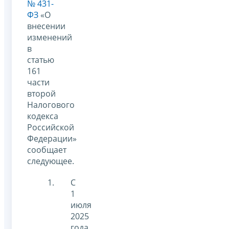
№ 431-
ФЗ
«О
внесении
изменений
в
статью
161
части
второй
Налогового
кодекса
Российской
Федерации»
сообщает
следующее.
С
1
июля
2025
года