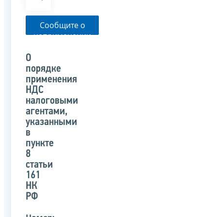
Сообщите о
неприменении
налоговым
органом
О
указанного
порядке
письма
применения
НДС
налоговыми
агентами,
указанными
в
пункте
8
статьи
161
НК
РФ