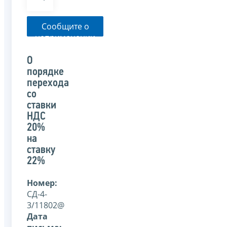
Сообщите о
неприменении
налоговым
органом
О
указанного
порядке
письма
перехода
со
ставки
НДС
20%
на
ставку
22%
Номер:
СД-4-
3/11802@
Дата