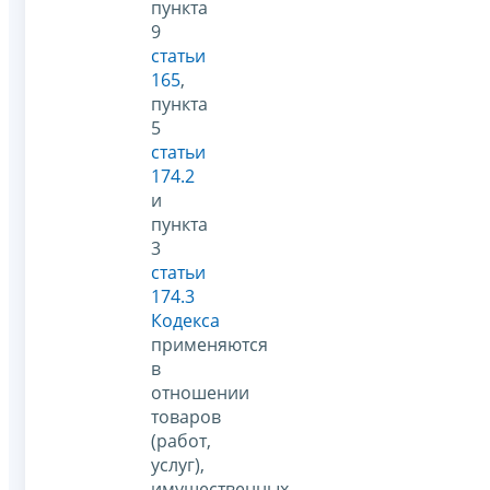
пункта
9
статьи
165
,
пункта
5
статьи
174.2
и
пункта
3
статьи
174.3
Кодекса
применяются
в
отношении
товаров
(работ,
услуг),
имущественных