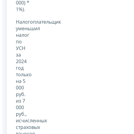
000) *
1%).
Налогоплательщик
уменьшил
налог
по
УСН
за
2024
год
только
на 5
000
руб.
из 7
000
руб.,
исчисленных
страховых
взносов