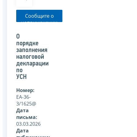
Сообщите о
неприменении
налоговым
органом
О
указанного
порядке
письма
заполнения
налоговой
декларации
по
УСН
Номер:
ЕА-36-
3/1625@
Дата
письма:
03.03.2026
Дата