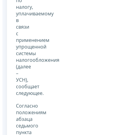
по
налогу,
уплачиваемому
в
связи
с
применением
упрощенной
системы
налогообложения
(далее
–
УСН),
сообщает
следующее.
Согласно
положениям
абзаца
седьмого
пункта