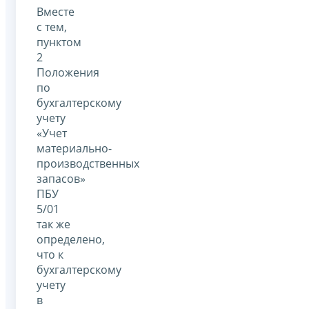
Вместе
с тем,
пунктом
2
Положения
по
бухгалтерскому
учету
«Учет
материально-
производственных
запасов»
ПБУ
5/01
так же
определено,
что к
бухгалтерскому
учету
в