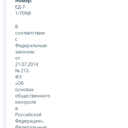
Номер:
ЕД-7-
1/709@
В
соответствии
с
Федеральным
законом
от
21.07.2014
№ 212-
ФЗ
«Об
основах
общественного
контроля
в
Российской
Федерации»,
Федеральным