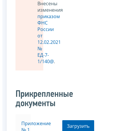
Внесены
изменения
приказом
ФНС
России
от
12.02.2021
№
ЕД-7-
1/140@
.
Прикрепленные
документы
Приложение
Загрузить
№ 1