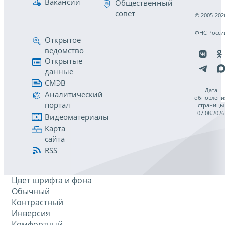
Вакансии
Общественный
совет
© 2005-202
ФНС Росси
Открытое
ведомство
Открытые
данные
СМЭВ
Дата
Аналитический
обновлени
портал
страницы
07.08.2026
Видеоматериалы
Карта
сайта
RSS
Цвет шрифта и фона
Обычный
Контрастный
Инверсия
Комфортный