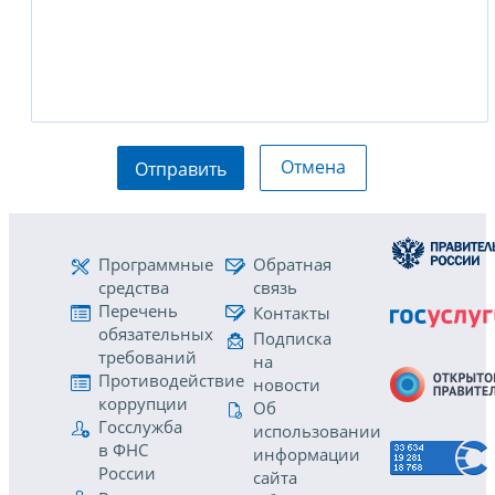
Отмена
Отправить
Программные
Обратная
средства
связь
Перечень
Контакты
обязательных
Подписка
требований
на
Противодействие
новости
коррупции
Об
Госслужба
использовании
в ФНС
информации
России
сайта