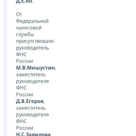
Д.Е.Ян
.
От
Федеральной
налоговой
службы
присутствовали
руководитель
ФНС
России
М.В.Мишустин
,
заместитель
руководителя
ФНС
России
Д.В.Егоров
,
заместитель
руководителя
ФНС
России
Н.С.Завилова
,