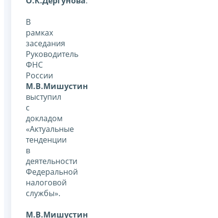
О.К.Дергунова
.
В
рамках
заседания
Руководитель
ФНС
России
М.В.Мишустин
выступил
с
докладом
«Актуальные
тенденции
в
деятельности
Федеральной
налоговой
службы».
М.В.Мишустин