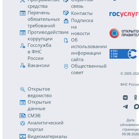
средства
связь
Перечень
Контакты
обязательных
Подписка
требований
на
Противодействие
новости
коррупции
Об
Госслужба
использовании
в ФНС
информации
России
сайта
Вакансии
Общественный
совет
© 2005-202
ФНС Росси
Открытое
ведомство
Открытые
данные
СМЭВ
Дата
Аналитический
обновлени
портал
страницы
09.08.2026
Видеоматериалы