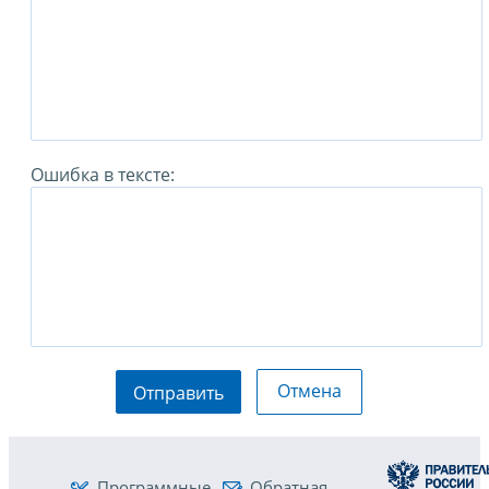
Ошибка в тексте:
Отмена
Отправить
Программные
Обратная