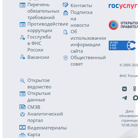
Перечень
Контакты
обязательных
Подписка
требований
на
Противодействие
новости
коррупции
Об
Госслужба
использовании
в ФНС
информации
России
сайта
Вакансии
Общественный
совет
© 2005-202
ФНС Росси
Открытое
ведомство
Открытые
данные
СМЭВ
Дата
Аналитический
обновлени
портал
страницы
10.08.2026
Видеоматериалы
Карта